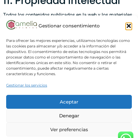
11. Propiedad intelectual
Todos los contenidos publicados en la web y los materiales
facilitados durante los eventos están protegidos por la
Gestionar consentimiento
normativa sobre propiedad intelectual e industrial.
Para ofrecer las mejores experiencias, utilizamos tecnologías como
Queda prohibida su reproducción, distribución o utilización
las cookies para almacenar y/o acceder a la información del
sin autorización expresa de EVENTOS CAMELIA.
dispositivo. El consentimiento de estas tecnologías nos permitirá
procesar datos como el comportamiento de navegación o las
12. Legislación aplicable y
identificaciones únicas en este sitio. No consentir o retirar el
consentimiento, puede afectar negativamente a ciertas
jurisdicción
características y funciones.
Gestionar los servicios
Las presentes Condiciones Generales se regirán por la
legislación española.
Aceptar
Para cualquier controversia derivada de su interpretación o
Denegar
ejecución, las partes se someterán a los Juzgados y
Tribunales que correspondan conforme a la normativa
Ver preferencias
vigente.